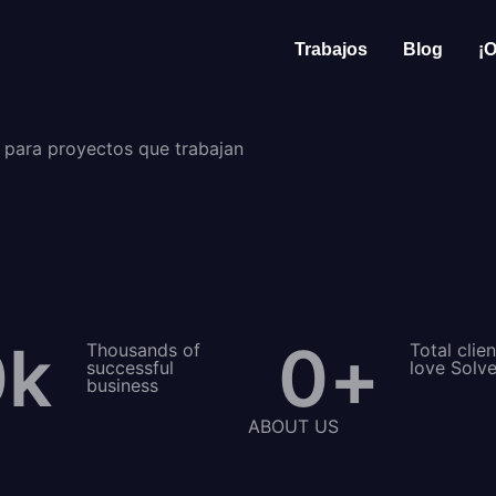
Trabajos
Blog
¡O
l para proyectos que trabajan
0
k
0
+
Thousands of
Total clie
successful
love Solv
business
ABOUT US