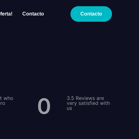
ferta!
Contacto
Contacto
0
nt who
3.5 Reviews are
ero
very satisfied with
us