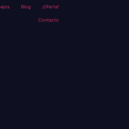
bajos
Blog
¡Oferta!
Contacto
omiso con la priva
tes.
 la privacidad par