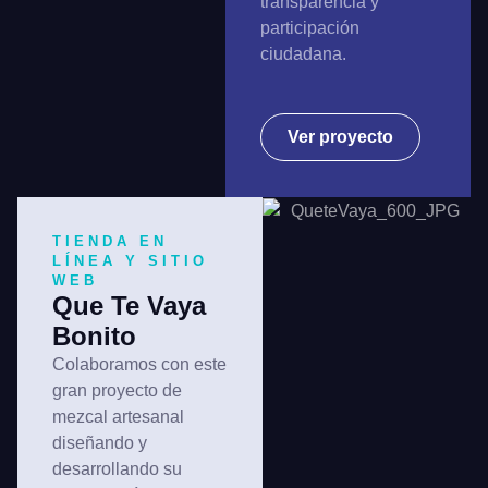
transparencia y
participación
ciudadana.
Ver proyecto
TIENDA EN
LÍNEA Y SITIO
WEB
Que Te Vaya
Bonito
Colaboramos con este
gran proyecto de
mezcal artesanal
diseñando y
desarrollando su