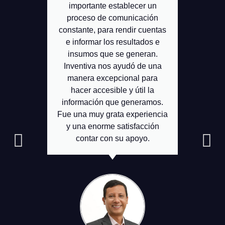
importante establecer un
integrad
proceso de comunicación
amp
constante, para rendir cuentas
respon
e informar los resultados e
aspecto qu
insumos que se generan.
el traba
Inventiva nos ayudó de una
omito 
manera excepcional para
servicios 
hacer accesible y útil la
género
información que generamos.
disp
Fue una muy grata experiencia
comentar
y una enorme satisfacción
satisfa
contar con su apoyo.