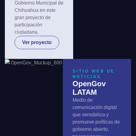
Gobierno Municipal de
Chihuahua en este
gran proyecto de
participación
ciudadana.
Ver proyecto
SITIO WEB DE
NOTICIAS
OpenGov
LATAM
Medio de
comunicación digital
que sensibiliza y
promueve políticas de
gobierno abierto,